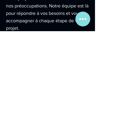
nos préoccupations. Notre équipe est là
pour répondre à vos besoins et vous
accompagner à chaque étape de votre
projet.
Contact
59495 Leffrinckoucke, France
focus3d@outlook.fr
Obtenir un devis
Menu
Accueil